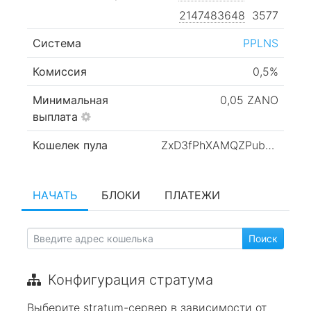
2147483648
3577
Система
PPLNS
Комиссия
0,5%
Минимальная
0,05 ZANO
выплата
Кошелек пула
ZxD3fPhXAMQZPub4EPc71PMsivLqnBehXKooLZtvDvhhBaHNBhUyArWE6c7Nh3hJS5T2bkMxzpf8xazegoSj37zr1w7FdbgLb
НАЧАТЬ
БЛОКИ
ПЛАТЕЖИ
Конфигурация стратума
Выберите stratum-сервер в зависимости от