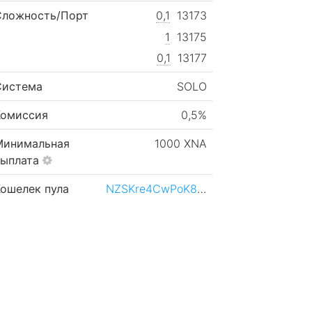
Сложность/Порт
0,1
13173
1
13175
0,1
13177
Система
SOLO
Комиссия
0,5%
Минимальная
1000 XNA
выплата
Кошелек пула
NZSKre4CwPoK8F5SbzPB1HozXa6nSoLGYQ