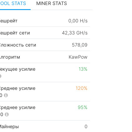
POOL STATS
MINER STATS
Хешрейт
0,00 H/s
Хешрейт сети
42,33 GH/s
Сложность сети
578,09
Алгоритм
KawPow
Текущее усилие
13%
Среднее усилие
120%
10
Среднее усилие
95%
50
Майнеры
0