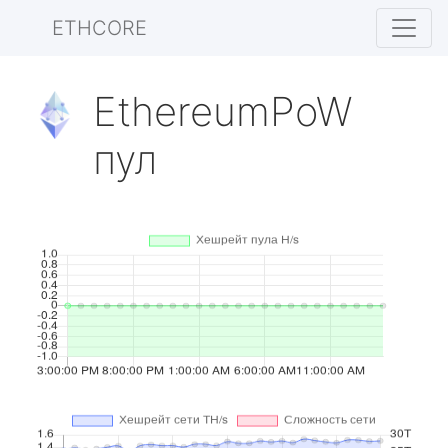
ETHCORE
EthereumPoW
пул