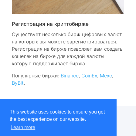
Регистрация на криптобирже
Существует несколько бирж цифровых валют,
на которых вы можете зарегистрироваться.
Регистрация на бирже позволяет вам создать
кошелек на бирже для каждой валюты,
которую поддерживает биржа.
Популярные биржи:
Binance
,
CoinEx
,
Mexc
,
ByBit
.
This website uses cookies to ensure you get
КОНТАКТЫ
the best experience on our website.
Learn more
Telegram