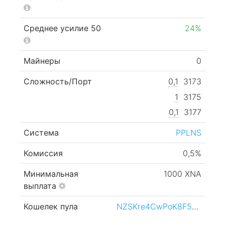
Среднее усилие 50
24%
Майнеры
0
Сложность/Порт
0,1
3173
1
3175
0,1
3177
Система
PPLNS
Комиссия
0,5%
Минимальная
1000 XNA
выплата
Кошелек пула
NZSKre4CwPoK8F5SbzPB1HozXa6nSoLGYQ