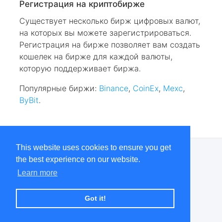
Регистрация на криптобирже
Существует несколько бирж цифровых валют,
на которых вы можете зарегистрироваться.
Регистрация на бирже позволяет вам создать
кошелек на бирже для каждой валюты,
которую поддерживает биржа.
Популярные биржи:
Binance
,
CoinEx
,
Mexc
,
ByBit
.
This website uses cookies to ensure you get
КОНТАКТЫ
the best experience on our website.
Learn more
Telegram
Got it!