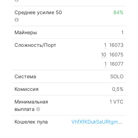
Среднее усилие 50
84%
Майнеры
1
Сложность/Порт
1
16073
10
16075
1
16077
Система
SOLO
Комиссия
0,5%
Минимальная
1 VTC
выплата
Кошелек пула
VhfXfKDukSaURtgmgv1XBh1LaqHY45kMoR