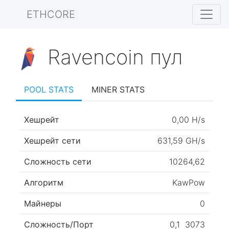
ETHCORE
Ravencoin пул
POOL STATS
MINER STATS
Хешрейт
0,00 H/s
Хешрейт сети
631,59 GH/s
Сложность сети
10264,62
Алгоритм
KawPow
Майнеры
0
Сложность/Порт
0,1
3073