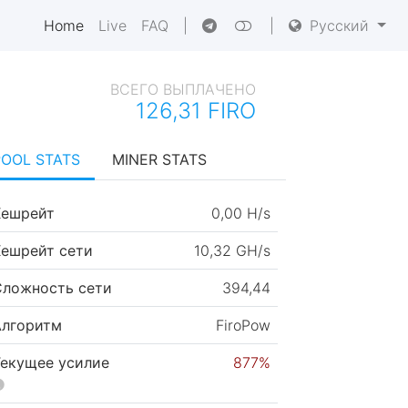
Home
Live
FAQ
|
|
Русский
ВСЕГО ВЫПЛАЧЕНО
126,31 FIRO
POOL STATS
MINER STATS
Хешрейт
0,00 H/s
Хешрейт сети
10,32 GH/s
Сложность сети
394,44
Алгоритм
FiroPow
Текущее усилие
877%