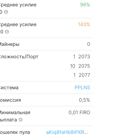
Среднее усилие
96%
10
Среднее усилие
143%
50
Майнеры
0
Сложность/Порт
1
2073
10
2075
1
2077
Система
PPLNS
Комиссия
0,5%
Минимальная
0,01 FIRO
выплата
Кошелек пула
aKiq8faHb8iPXRYwqtnPMt5xaZaZRyHLVb